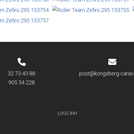
32 73 43 88
post@kongsberg-carav
905 34 228
LOGG INN