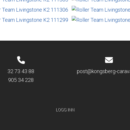
32 73 43 88
post@kongsberg-carav
905 34 228
LOGG INN