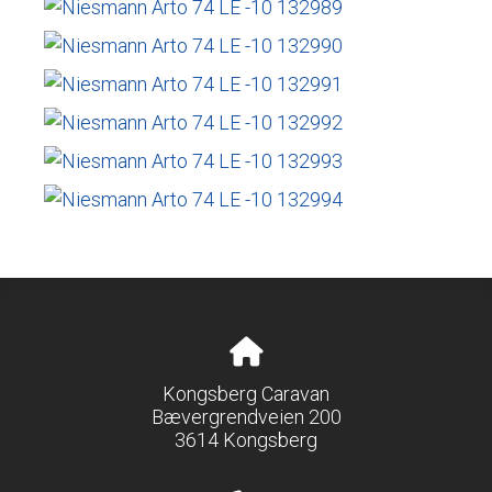
Kongsberg Caravan
Bævergrendveien 200
3614 Kongsberg